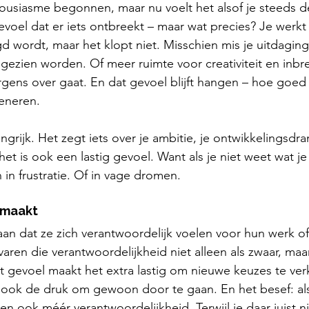
ousiasme begonnen, maar nu voelt het alsof je steeds d
evoel dat er iets ontbreekt – maar wat precies? Je werkt 
d wordt, maar het klopt niet. Misschien mis je uitdaging
 gezien worden. Of meer ruimte voor creativiteit en inbr
rgens over gaat. En dat gevoel blijft hangen – hoe goed 
eneren.
ngrijk. Het zegt iets over je ambitie, je ontwikkelingsdra
et is ook een lastig gevoel. Want als je niet weet wat je 
 in frustratie. Of in vage dromen.
 maakt
aan dat ze zich verantwoordelijk voelen voor hun werk o
en die verantwoordelijkheid niet alleen als zwaar, maar 
 gevoel maakt het extra lastig om nieuwe keuzes te ver
 ook de druk om gewoon door te gaan. En het besef: als 
en ook méér verantwoordelijkheid. Terwijl je daar juist 