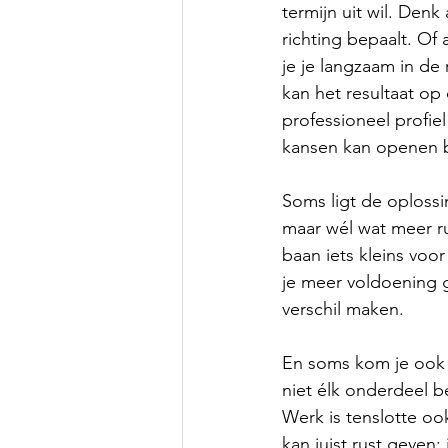
termijn uit wil. Denk 
richting bepaalt. Of 
je je langzaam in de 
kan het resultaat op
professioneel profiel
kansen kan openen b
Soms ligt de oplossi
maar wél wat meer ru
baan iets kleins voor 
je meer voldoening g
verschil maken.
En soms kom je ook to
niet élk onderdeel be
Werk is tenslotte ook
kan juist rust geven: 