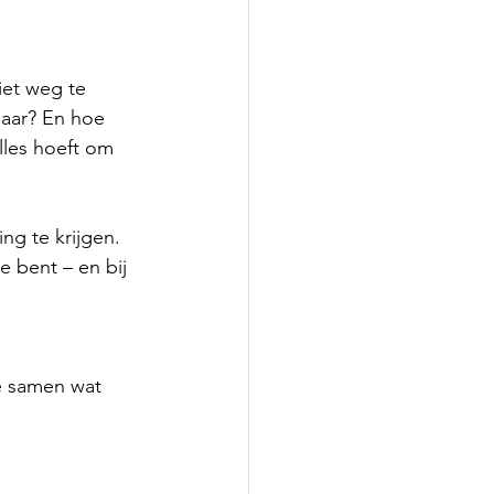
iet weg te 
naar? En hoe 
lles hoeft om 
g te krijgen. 
e bent – en bij 
e samen wat 