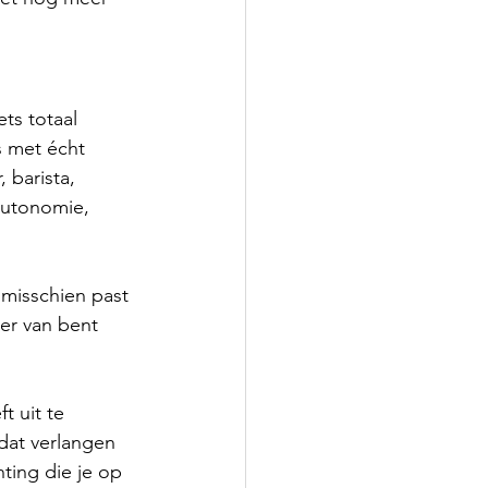
ets totaal 
s met écht 
 barista, 
 autonomie, 
 misschien past 
zer van bent 
t uit te 
 dat verlangen 
hting die je op 