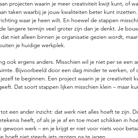
aan projecten waarin je meer creativiteit kwijt kunt, of waa
aan taken waarbij je jouw kwaliteiten beter kunt inzetten
richting waar je heen wilt. En hoewel de stappen misschie
 de langere termijn veel groter zijn dan je denkt. Je bou
 dat niet alleen binnen je organisatie gezien wordt, maa
uiten je huidige werkplek.
ng ook ergens anders. Misschien wil je niet per se een 
imte. Bijvoorbeeld door een dag minder te werken, of d
jezelf te beginnen. Een project waarin je je creativiteit kw
eeft. Dat soort stappen lijken misschien klein – maar ku
t een ander inzicht: dat werk niet alles hoeft te zijn. Da
tekenis heeft, of als je je af en toe moet schikken in ho
 gewoon werk – en je krijgt er niet voor niets voor beta
je hoeft niet steeds iets groters na te jagen.