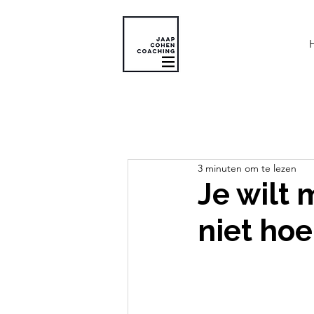
3 minuten om te lezen
Je wilt 
niet hoe