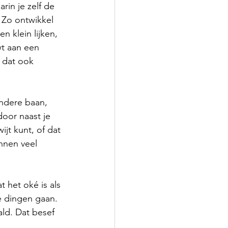
rin je zelf de 
. Zo ontwikkel 
n klein lijken, 
wt aan een 
r dat ook 
andere baan, 
oor naast je 
ijt kunt, of dat 
nnen veel 
t het oké is als 
e dingen gaan. 
ald. Dat besef 