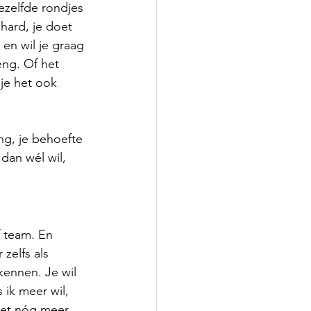
ezelfde rondjes 
hard, je doet 
 en wil je graag 
eng. Of het 
je het ook 
ng, je behoefte 
dan wél wil, 
f team. En 
zelfs als 
kennen. Je wil 
ik meer wil, 
niet nóg meer 