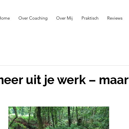
Home
Over Coaching
Over Mij
Praktisch
Reviews
meer uit je werk – maa