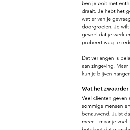
ben je ooit met enth
draait. Je hebt het g
wat er van je gevraag
doorgroeien. Je wilt
gevoel dat je werk e
probeert weg te red
Dat verlangen is bela
aan zingeving. Maar h
kun je blijven hangen
Wat het zwaarder
Veel cliënten geven 
sommige mensen ervar
benauwend. Juist dat
meer – maar je voelt
betekent dat misschi